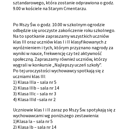
sztandarowego, która zostanie odprawiona o godz.
9.00 w kościele na Starym Cmentarzu.
Po Mszy Św. o godz. 10.00 w szkolnym ogrodzie
odbędzie się uroczyste zakończenie roku szkolnego.
Na to spotkanie zapraszamy wszystkich uczniów
klas III oraz uczniów klas I i II klasyfikowanych z
wyróżnieniem i tych, którym przyznano nagrody za
wyniki w nauce, frekwencję czy też aktywność
społeczną. Zapraszamy również uczniów, którzy
wygrali w konkursie „Najlepszy uczeń szkoły”.
Po tej uroczystości wychowawcy spotkają się z
uczniami klas III:
1) Klasa IIIa – sala nr 5
2) Klasa IIIb – sala nr 14
3) Klasa IIIc – sala nr 3
4) Klasa IIId –sala nr 2
Uczniowie klas I i II zaraz po Mszy Św. spotykają się z
wychowawcami wg poniższego zestawienia:
1)Klasa Ia – sala nr 5
2) Klasa Ib – sala nr 14