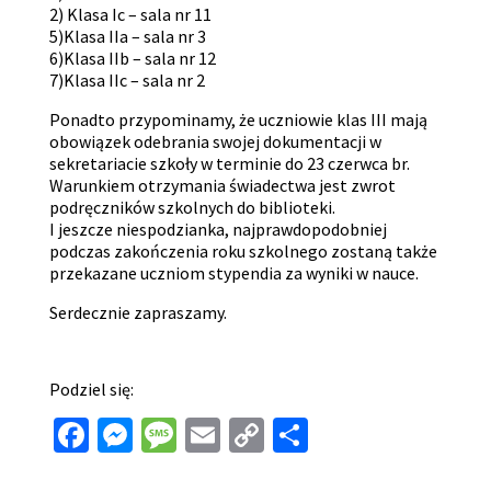
2) Klasa Ic – sala nr 11
5)Klasa IIa – sala nr 3
6)Klasa IIb – sala nr 12
7)Klasa IIc – sala nr 2
Ponadto przypominamy, że uczniowie klas III mają
obowiązek odebrania swojej dokumentacji w
sekretariacie szkoły w terminie do 23 czerwca br.
Warunkiem otrzymania świadectwa jest zwrot
podręczników szkolnych do biblioteki.
I jeszcze niespodzianka, najprawdopodobniej
podczas zakończenia roku szkolnego zostaną także
przekazane uczniom stypendia za wyniki w nauce.
Serdecznie zapraszamy.
Podziel się:
Facebook
Messenger
Message
Email
Copy
Share
Link