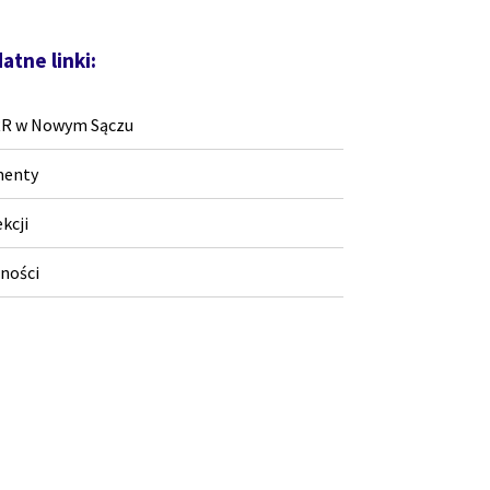
atne linki:
RR w Nowym Sączu
enty
ekcji
ności