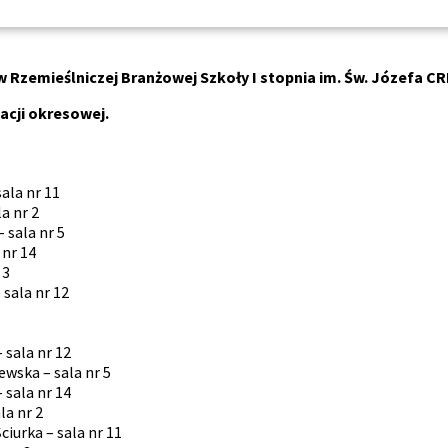
zemieślniczej Branżowej Szkoły I stopnia im. Św. Józefa CR
acji okresowej.
ala nr 11
a nr 2
 sala nr 5
 nr 14
 3
sala nr 12
 sala nr 12
wska – sala nr 5
 sala nr 14
la nr 2
iurka – sala nr 11