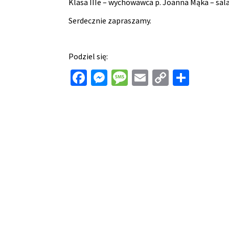
Klasa IIIe – wychowawca p. Joanna Mąka – sala
Serdecznie zapraszamy.
Podziel się:
Facebook
Messenger
Message
Email
Copy
Shar
Link