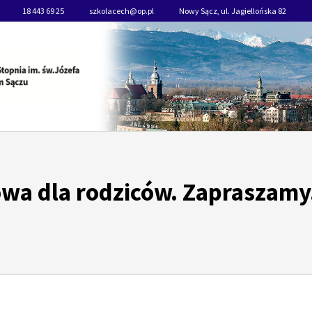
18 443 69 25
szkolacech@op.pl
Nowy Sącz, ul. Jagiellońska 82
a dla rodziców. Zapraszamy