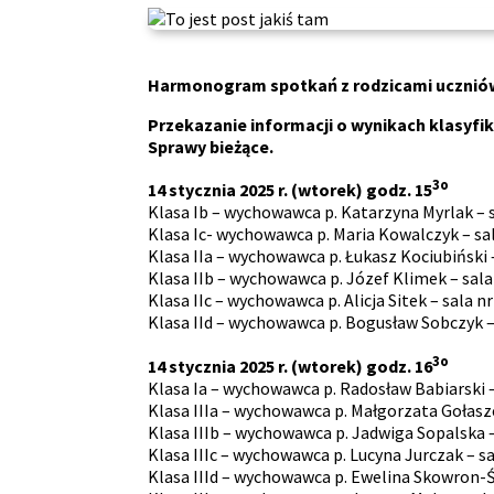
Harmonogram spotkań z rodzicami uczniów R
Przekazanie informacji o wynikach klasyfik
Sprawy bieżące.
3o
14 stycznia 2025 r. (wtorek) godz. 15
Klasa Ib – wychowawca p. Katarzyna Myrlak – s
Klasa Ic- wychowawca p. Maria Kowalczyk – sal
Klasa IIa – wychowawca p. Łukasz Kociubiński –
Klasa IIb – wychowawca p. Józef Klimek – sala
Klasa IIc – wychowawca p. Alicja Sitek – sala nr
Klasa IId – wychowawca p. Bogusław Sobczyk – 
3o
14 stycznia 2025 r. (wtorek) godz. 16
Klasa Ia – wychowawca p. Radosław Babiarski –
Klasa IIIa – wychowawca p. Małgorzata Gołasze
Klasa IIIb – wychowawca p. Jadwiga Sopalska –
Klasa IIIc – wychowawca p. Lucyna Jurczak – sa
Klasa IIId – wychowawca p. Ewelina Skowron-Śc