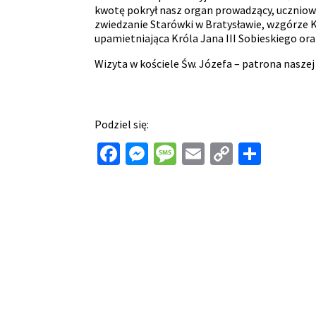
kwotę pokrył nasz organ prowadzący, uczniowi
zwiedzanie Starówki w Bratysławie, wzgórze Ka
upamietniająca Króla Jana III Sobieskiego ora
Wizyta w kościele Św. Józefa – patrona naszej 
Podziel się:
Facebook
Messenger
Message
Email
Copy
Shar
Link