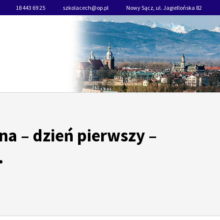
18 443 69 25
szkolacech@op.pl
Nowy Sącz, ul. Jagiellońska 82
na – dzień pierwszy –
.