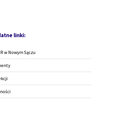
atne linki:
RR w Nowym Sączu
enty
ekcji
ności