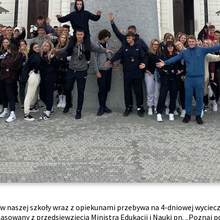
ów naszej szkoły wraz z opiekunami przebywa na 4-dniowej wyciecz
owany z przedsięwzięcia Ministra Edukacji i Nauki pn. „Poznaj po