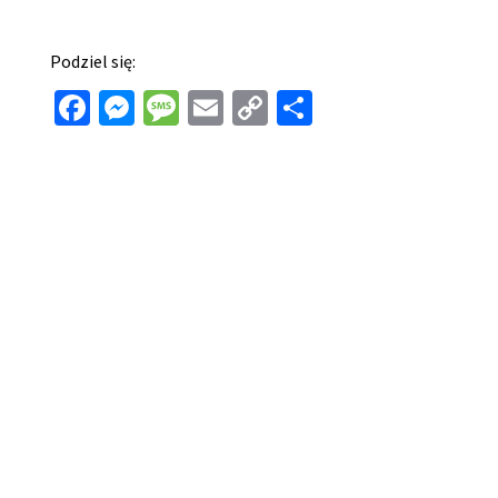
Podziel się:
Facebook
Messenger
Message
Email
Copy
Share
Link