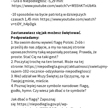
– Gra o Niepodległość -5,29 min:
https://www.youtube.com/watch?v=M55hKTnUbKk
-10 sposobów na bycie patriotą w dzisiejszych
czasach 1,45 min:
https://www.youtube.com/watch?
v=tiDY_h4pDgk
Zastanawiasz się jak możesz świętować.
Podpowiadamy:
1. Na swoim domu wywieś flagę Polski. Zrób i
prześlij do nas zdjęcie, a my na naszej stronie
upowszechnimy taką wspaniałą postawę. Prawda, że
proste. Stać Cię na taki gest?
2. Poczytaj trochę na ten temat. Może na tej
stronie:
https://niepodlegla.gov.pl/aktualnosci/swietujmy
razem-102-rocznice-odzyskania-niepodleglosci/
3. Weź udział we Mszy Świętej za Ojczyznę, np. w
Twojej gminie, mieście.
4. Poznaj lepiej nasze symbole narodowe: flagę,
godło, hymn. Czy wiesz jak dbać o te symbole?
Jak dbać o flagę? Zapoznaj
się:
https://niepodlegla.gov.pl/wp-