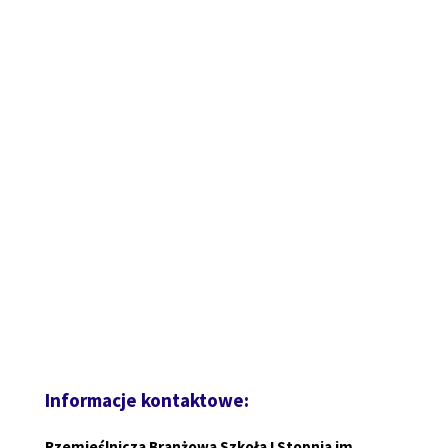
Informacje kontaktowe:
Rzemieślnicza Branżowa Szkoła I Stopnia im.