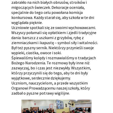
zabrakło na nich białych obrusów, stroików i
migoczących świeczek. Dekoracje oceniała,
specjalnie do tego celu powołana komisja
konkursowa. Każdy starał się, aby szkoła w te dni
wyglądała pięknie.
Uczniowie spotkali się ze swoimi wychowawcami.
Wszyscy połamali się opłatkiem i zjedli tradycyjne
dania: barszcz z uszkami z grzybów, rybę z
ziemniaczkami i kapustę – symbol siły i witalności.
Był też pyszny sernik. Niektórzy przynieśli swoje
wypieki, ciastka, owoce i soki.
Śpiewaliśmy kolędy i rozmawialiśmy o tradycjach
Bożego Narodzenia. Te rozmowy były inne niż
zazwyczaj, bo i czas jest niezwykły. Wszystkim,
którzy przyczynili się do tego, aby te dni były
wyjątkowe, serdecznie dziękujemy.
Uczniom, nauczycielom, a przede wszystkim
Organowi Prowadzącemu naszej szkoły, który
zadbał o pyszne potrawy wigilijne.