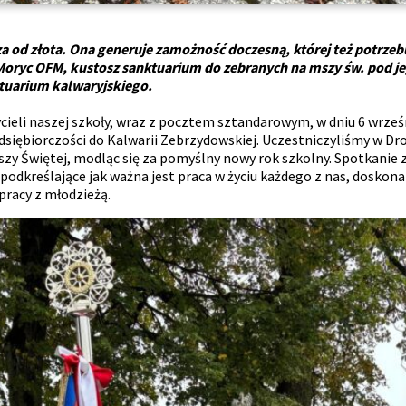
sza od złota. Ona generuje zamożność doczesną, której też potrzebu
n Moryc OFM, kustosz sanktuarium do zebranych na mszy św. pod j
ktuarium
kalwaryjskiego.
eli naszej szkoły, wraz z pocztem sztandarowym, w dniu 6 wrześni
siębiorczości do Kalwarii Zebrzydowskiej. Uczestniczyliśmy w Dr
zy Świętej, modląc się za pomyślny nowy rok szkolny. Spotkanie 
odkreślające jak ważna jest praca w życiu każdego z nas, doskonale
pracy z młodzieżą.