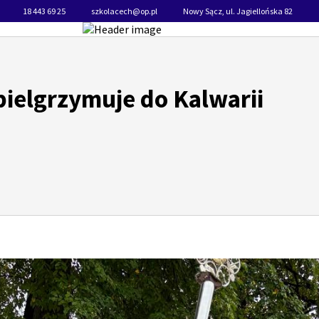
18 443 69 25
szkolacech@op.pl
Nowy Sącz, ul. Jagiellońska 82
pielgrzymuje do Kalwarii