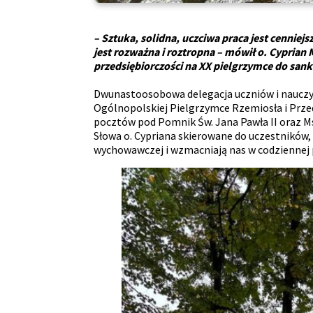
– Sztuka, solidna, uczciwa praca jest cenniej
jest rozważna i roztropna – mówił o. Cypria
przedsiębiorczości
na XX pielgrzymce do san
Dwunastoosobowa delegacja uczniów i nauczyci
Ogólnopolskiej Pielgrzymce Rzemiosła i Przed
pocztów pod Pomnik Św. Jana Pawła II oraz Ms
Słowa o. Cypriana skierowane do uczestników, p
wychowawczej i wzmacniają nas w codziennej 