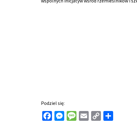
wspólnych inicjatyw wśród rzemieślników i sz
Podziel się:
Facebook
Messenger
Message
Email
Copy
Shar
Link