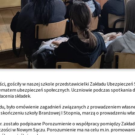
zości, gościły w naszej szkole przedstawicielki Zakładu Ubezpiecze
ematem ubezpieczeń społecznych. Uczniowie podczas spotkania dow
łacenia składek.
, było omówienie zagadnień związanych z prowadzeniem własnej 
 skończeniu szkoły Branżowej I Stopnia, marzą o prowadzeniu włas
 r. zostało podpisane Porozumienie o współpracy pomiędzy Zakł
czości w Nowym Sączu. Porozumienie ma na celu m.in. promowanie