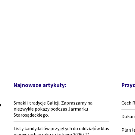
Najnowsze artykuły:
Przyd
Smaki i tradycje Galicji. Zapraszamy na
Cech 
m
niezwykłe pokazy podczas Jarmarku
Starosądeckiego.
Dokum
Listy kandydatów przyjętych do oddziałów klas
Plan l
pierwszych w roku szkolnym 2026/27.