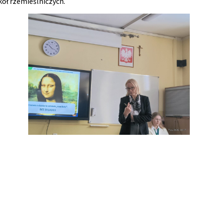
kół rzemieślniczych.
e