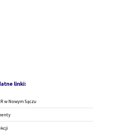
atne linki:
RR w Nowym Sączu
enty
ekcji