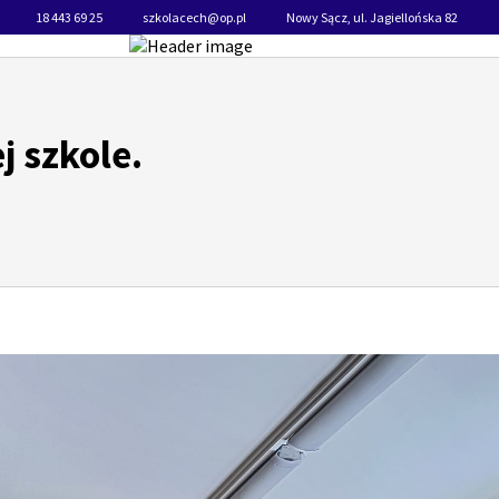
18 443 69 25
szkolacech@op.pl
Nowy Sącz, ul. Jagiellońska 82
j szkole.