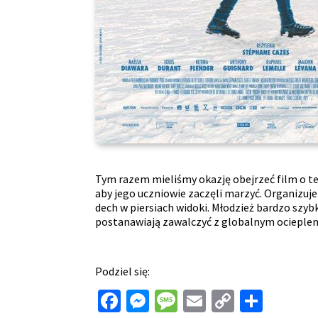
Tym razem mieliśmy okazję obejrzeć film o te
aby jego uczniowie zaczęli marzyć. Organizuj
dech w piersiach widoki. Młodzież bardzo szy
postanawiają zawalczyć z globalnym ociepleni
Podziel się:
Facebook
Messenger
Message
Email
Copy
Shar