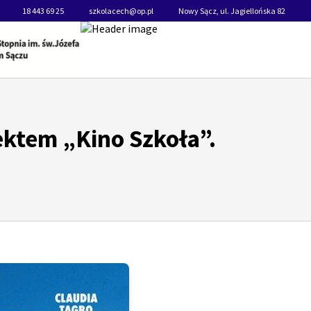
18 443 69 25
szkolacech@op.pl
Nowy Sącz, ul. Jagiellońska 82
ektem „Kino Szkoła”.