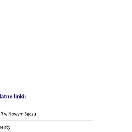
atne linki:
RR w Nowym Sączu
enty