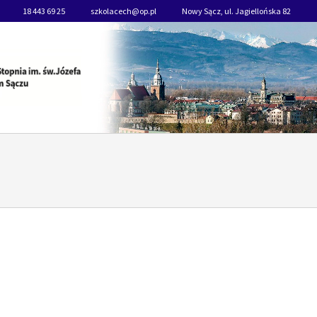
18 443 69 25
szkolacech@op.pl
Nowy Sącz, ul. Jagiellońska 82