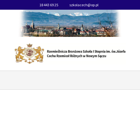
18 443 69 25
szkolacech@op.pl