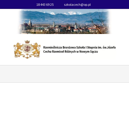
18 443 69 25
szkolacech@op.pl