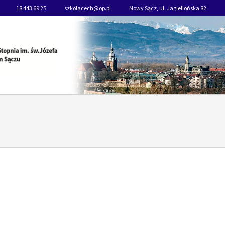
18 443 69 25
szkolacech@op.pl
Nowy Sącz, ul. Jagiellońska 82