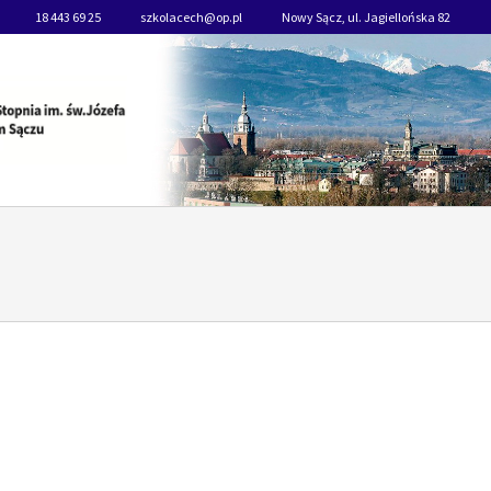
18 443 69 25
szkolacech@op.pl
Nowy Sącz, ul. Jagiellońska 82