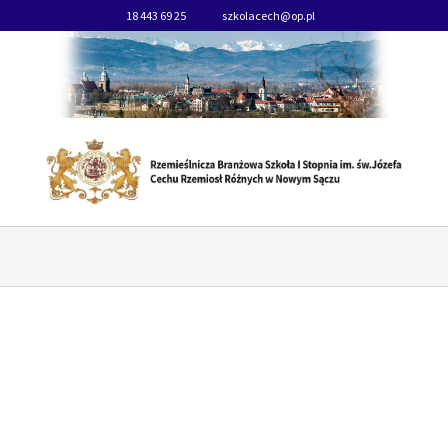
18 443 69 25
szkolacech@op.pl