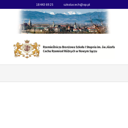
18 443 69 25
szkolacech@op.pl