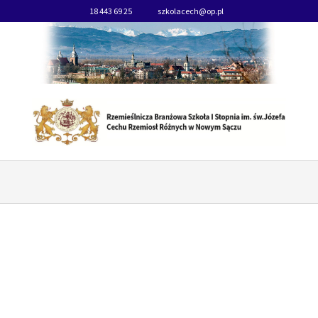
18 443 69 25
szkolacech@op.pl