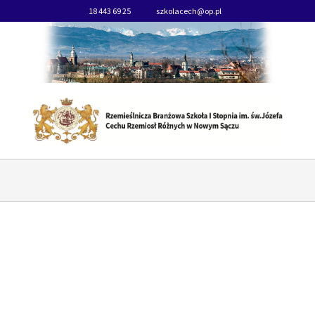
18 443 69 25
szkolacech@op.pl