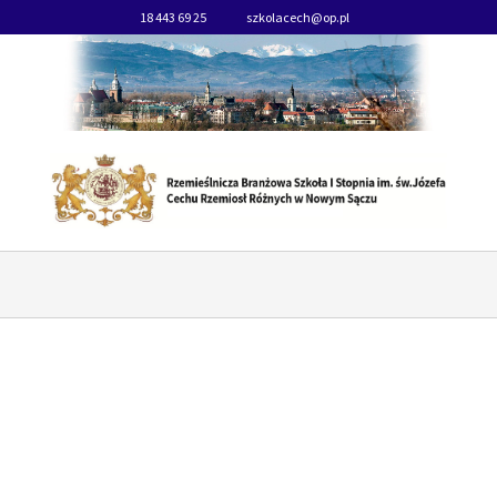
18 443 69 25
szkolacech@op.pl