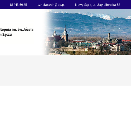
18 443 69 25
szkolacech@op.pl
Nowy Sącz, ul. Jagiellońska 82