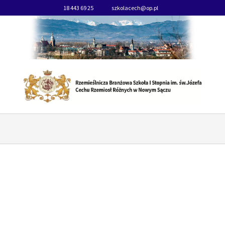
18 443 69 25
szkolacech@op.pl