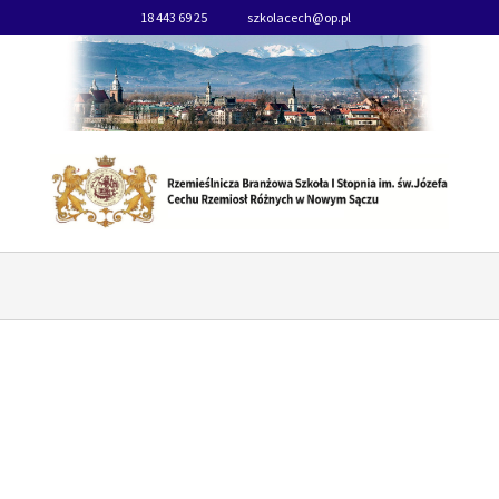
18 443 69 25
szkolacech@op.pl