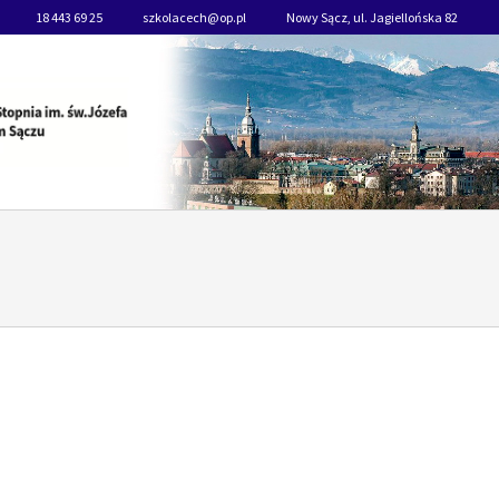
18 443 69 25
szkolacech@op.pl
Nowy Sącz, ul. Jagiellońska 82