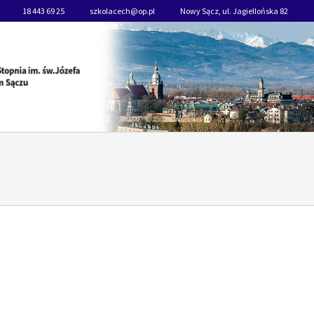
18 443 69 25
szkolacech@op.pl
Nowy Sącz, ul. Jagiellońska 82