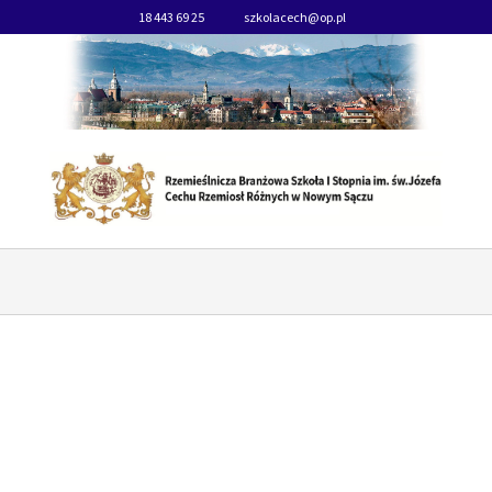
18 443 69 25
szkolacech@op.pl