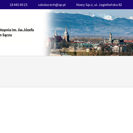
18 443 69 25
szkolacech@op.pl
Nowy Sącz, ul. Jagiellońska 82