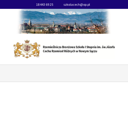
18 443 69 25
szkolacech@op.pl