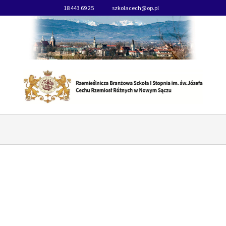
18 443 69 25
szkolacech@op.pl