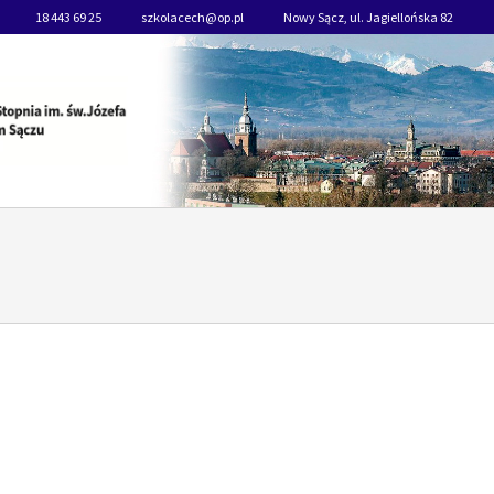
18 443 69 25
szkolacech@op.pl
Nowy Sącz, ul. Jagiellońska 82