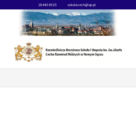
18 443 69 25
szkolacech@op.pl