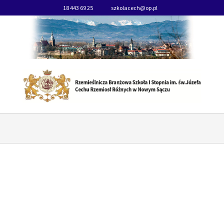
18 443 69 25
szkolacech@op.pl