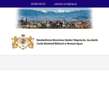
18 443 69 25
szkolacech@op.pl