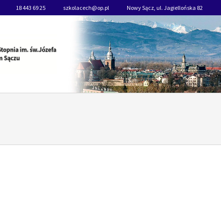
18 443 69 25
szkolacech@op.pl
Nowy Sącz, ul. Jagiellońska 82