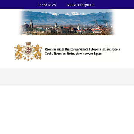
18 443 69 25
szkolacech@op.pl