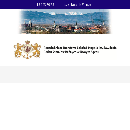
18 443 69 25
szkolacech@op.pl