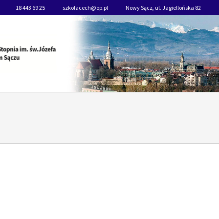
18 443 69 25
szkolacech@op.pl
Nowy Sącz, ul. Jagiellońska 82