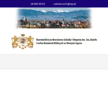
18 443 69 25
szkolacech@op.pl