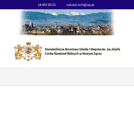
18 443 69 25
szkolacech@op.pl