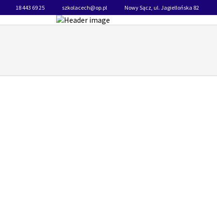
18 443 69 25
szkolacech@op.pl
Nowy Sącz, ul. Jagiellońska 82