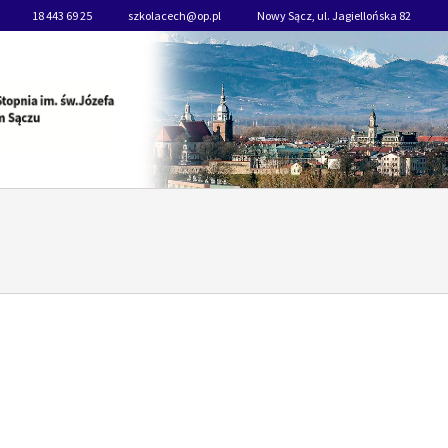
18 443 69 25
szkolacech@op.pl
Nowy Sącz, ul. Jagiellońska 82