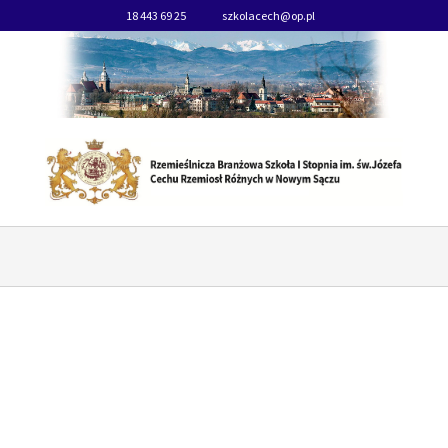
18 443 69 25
szkolacech@op.pl