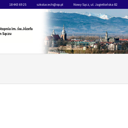
18 443 69 25
szkolacech@op.pl
Nowy Sącz, ul. Jagiellońska 82