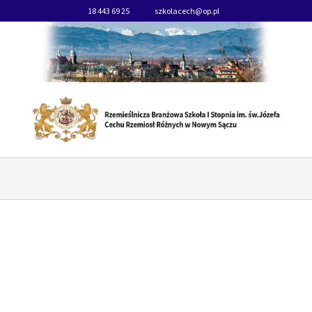
18 443 69 25
szkolacech@op.pl