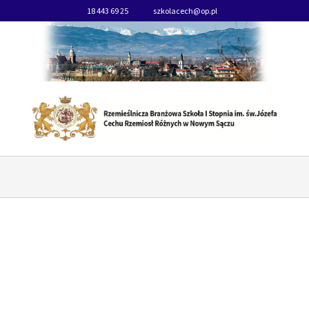
18 443 69 25
szkolacech@op.pl