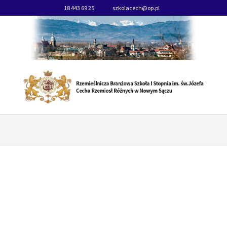
18 443 69 25
szkolacech@op.pl