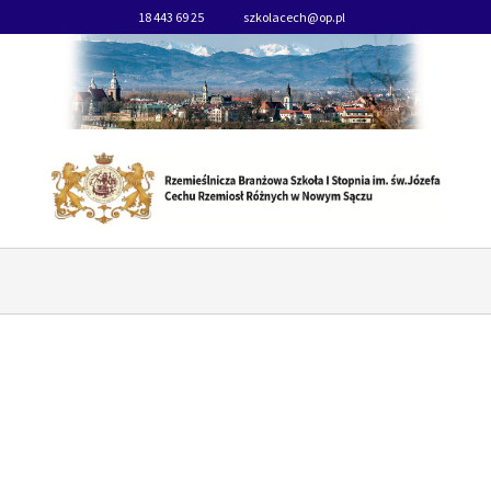
18 443 69 25
szkolacech@op.pl