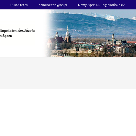
18 443 69 25
szkolacech@op.pl
Nowy Sącz, ul. Jagiellońska 82